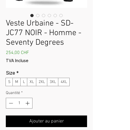
Veste Urbaine - SD-
JC77 NOIR - Homme -
Seventy Degrees
Prix
254,00 CHF
TVA Incluse
Size
*
S
M
L
XL
2XL
3XL
4XL
Quantité
*
Ajouter au panier