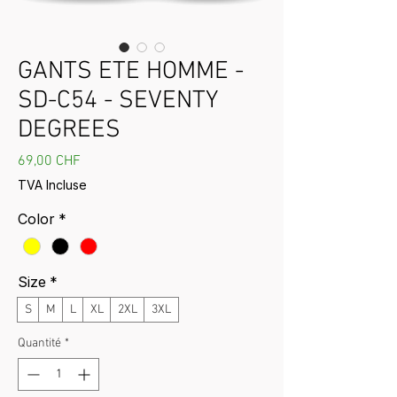
GANTS ETE HOMME -
SD-C54 - SEVENTY
DEGREES
Prix
69,00 CHF
TVA Incluse
Color
*
Size
*
S
M
L
XL
2XL
3XL
Quantité
*