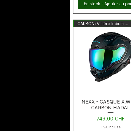
En stock - Ajouter au pa
CARBON+Visière Iridium Inclus
NEXX - CASQUE X.W
CARBON HADAL
Prix
749,00 CHF
TVA Incluse