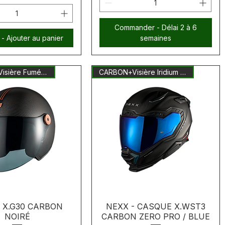
Commander - Délai 2 à 6
 - Ajouter au panier
semaines
CARBON + Visière Fumée Inclus
CARBON+Visière Iridium Inclus
- X.G30 CARBON
NEXX - CASQUE X.WST3
NOIRÉ
CARBON ZERO PRO / BLUE