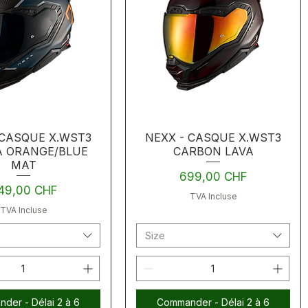
 CASQUE X.WST3
NEXX - CASQUE X.WST3
 ORANGE/BLUE
CARBON LAVA
MAT
Prix
699,00 CHF
ix
49,00 CHF
TVA Incluse
TVA Incluse
Size
der - Délai 2 à 6
Commander - Délai 2 à 6