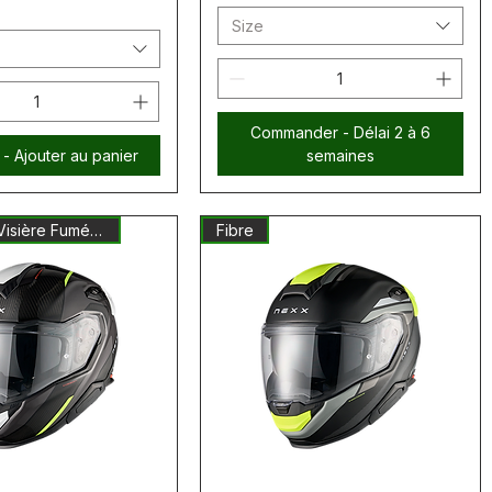
Size
Commander - Délai 2 à 6
 - Ajouter au panier
semaines
CARBON + Visière Fumée Inclus
Fibre