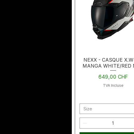
NEXX - CASQUE X.W
MANGA WHITE/RED
Prix
649,00 CHF
TVA Incluse
Size