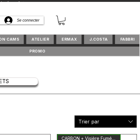
sifs en Suisse
Se connecter
ION CAMS
ATELIER
ERMAX
J.COSTA
FABBRI
PROMO
ETS
Trier par
CARBON + Visière Fumée Inclus