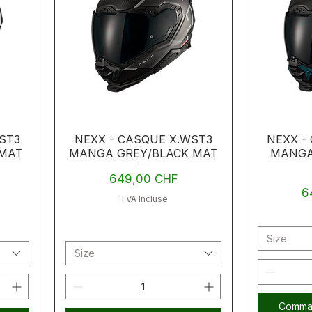
ST3
NEXX - CASQUE X.WST3
NEXX -
 MAT
MANGA GREY/BLACK MAT
MANGA
Prix
649,00 CHF
Pr
6
TVA Incluse
Size
Size
Comman