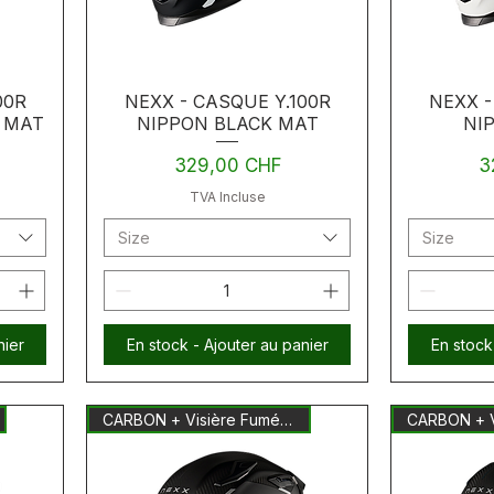
00R
NEXX - CASQUE Y.100R
NEXX -
 MAT
NIPPON BLACK MAT
NI
Prix
Pr
329,00 CHF
3
TVA Incluse
Size
Size
nier
En stock - Ajouter au panier
En stock
CARBON + Visière Fumée Inclus