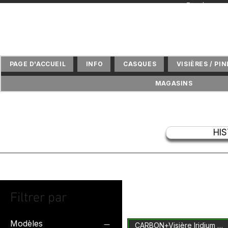
+ Distributeu
PAGE D'ACCUEIL
INFO
CASQUES
VISIÈRES / PI
MAGASINS
HI
Filtrer par
Modèles
CARBON+Visière Iridium Inclus