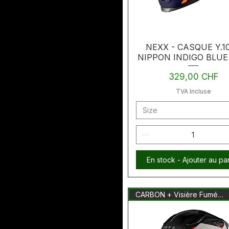
NEXX - CASQUE Y.1
NIPPON INDIGO BLUE
Prix
329,00 CHF
TVA Incluse
Size
En stock - Ajouter au pa
CARBON + Visière Fumée Inclus