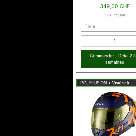
Prix
349,00 CHF
TVA Incluse
Taille
Commander - Délai 2 à
semaines
POLYFUSION + Visière Iridium