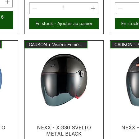
 6
En stock - Ajouter au panier
En stock
CARBON + Visière Fumée Inclus
TO
NEXX - X.G30 SVELTO
NEXX 
METAL BLACK