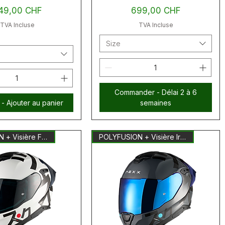
ix
Prix
49,00 CHF
699,00 CHF
TVA Incluse
TVA Incluse
Size
Commander - Délai 2 à 6
 - Ajouter au panier
semaines
POLYFUSION + Visière Fumée
POLYFUSION + Visière Iridium