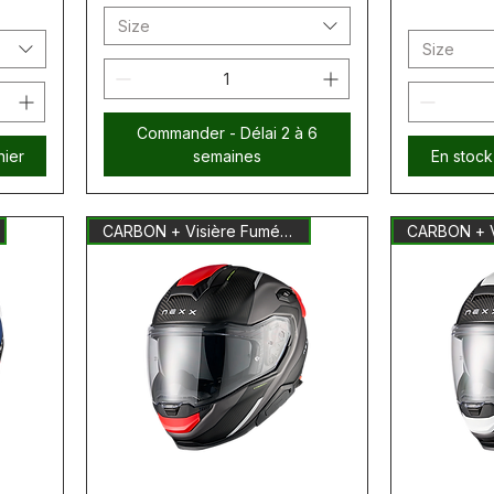
Size
Size
Commander - Délai 2 à 6
nier
semaines
En stock
CARBON + Visière Fumée Inclus