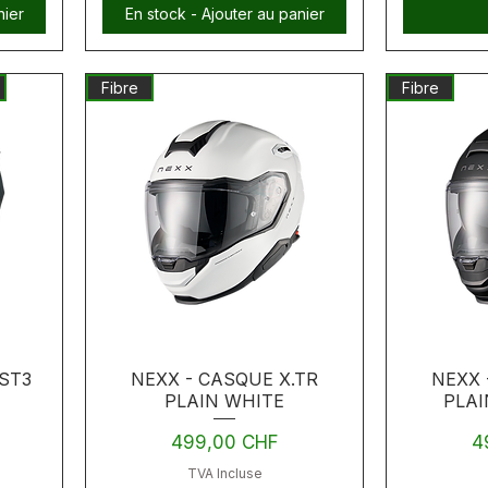
nier
En stock - Ajouter au panier
Fibre
Fibre
ST3
NEXX - CASQUE X.TR
NEXX 
PLAIN WHITE
PLAI
Prix
Pr
499,00 CHF
4
TVA Incluse