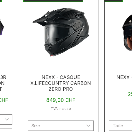
R3R
NEXX - CASQUE
NEXX 
ON
X.LIFECOUNTRY CARBON
T
ZERO PRO
Pr
2
motionnel
Prix
CHF
849,00 CHF
TVA Incluse
Size
Taille