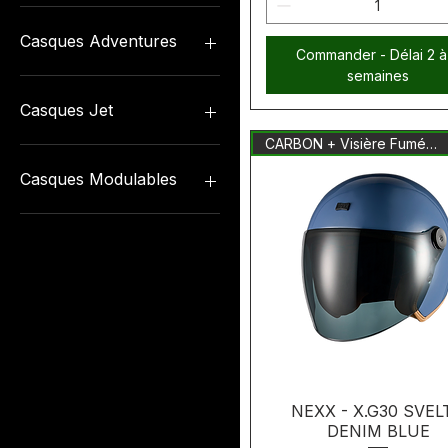
Casques Intégraux / Full
Face
Casques Adventures
Commander - Délai 2 à
X.TR
semaines
X.WST3
Casques Adventure / Trial
Y.100R
X.RALLY
Casques Jet
X.WED3
CARBON + Visière Fumée Inclus
X.LIFECOUNTRY
Casques Jet
Y.TRAVL
X.G30
Casques Modulables
Y.10
X.LIFETOUR
X.LIFECOUNTRY
NEXX - X.G30 SVEL
DENIM BLUE