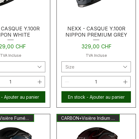
 CASQUE Y.100R
NEXX - CASQUE Y.100R
PPON WHITE
NIPPON PREMIUM GREY
ix
Prix
29,00 CHF
329,00 CHF
TVA Incluse
TVA Incluse
Size
 - Ajouter au panier
En stock - Ajouter au panier
CARBON + Visière Fumée Inclus
CARBON+Visière Iridium Inclus