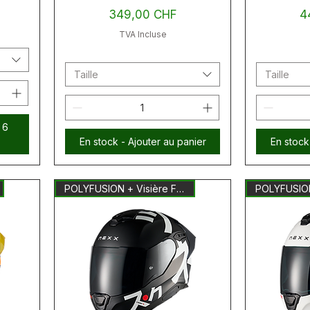
Prix
Pr
349,00 CHF
4
TVA Incluse
Taille
Taille
 6
En stock - Ajouter au panier
En stock
POLYFUSION + Visière Fumée