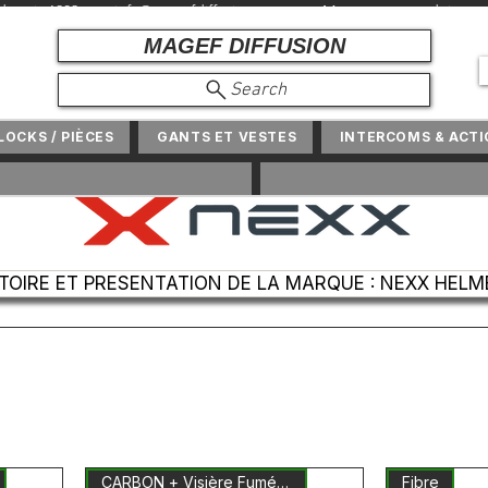
r depuis 1982 +
info@magefdiffusion.com
+ Marques et produits exclu
MAGEF DIFFUSION
Search
NLOCKS / PIÈCES
GANTS ET VESTES
INTERCOMS & ACT
STOIRE ET PRESENTATION DE LA MARQUE : NEXX HELM
CARBON + Visière Fumée Inclus
Fibre