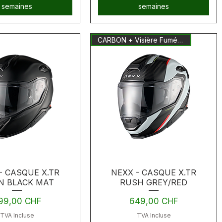
semaines
semaines
CARBON + Visière Fumée Inclus
- CASQUE X.TR
NEXX - CASQUE X.TR
N BLACK MAT
RUSH GREY/RED
ix
Prix
99,00 CHF
649,00 CHF
TVA Incluse
TVA Incluse