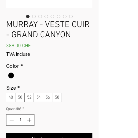
MURRAY - VESTE CUIR
- GRAND CANYON
Prix
389,00 CHF
TVA Incluse
Color
*
Size
*
48
50
52
54
56
58
Quantité
*