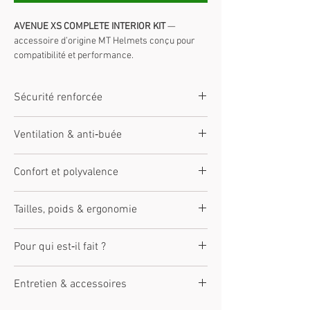
AVENUE XS COMPLETE INTERIOR KIT
—
accessoire d’origine MT Helmets conçu pour
compatibilité et performance.
Compatibilité :
modèles indiqués
Montage :
simple
Sécurité renforcée
Qualité :
pièces d’origine
Coque aérodynamique, matériaux résistants.
Ventilation & anti‑buée
Homologation ECE 22.06 (selon modèle).
Fermeture sécurisée (micrométrique ou
Entrées d’air et extracteurs optimisés pour
double D).
Confort et polyvalence
limiter la buée et évacuer la chaleur.
Prédisposition Pinlock.
Intérieur respirant, ajustement confortable,
Tailles, poids & ergonomie
prédisposition intercom.
Tailles disponibles XS à XXL (selon modèle).
Pour qui est‑il fait ?
Poids ajusté. Toujours vérifier le guide des
tailles.
Usage mixte
Entretien & accessoires
Sécurité et style
Débutants comme confirmés