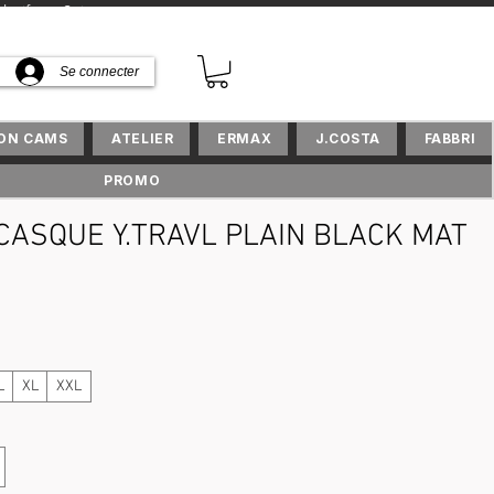
sifs en Suisse
Se connecter
ION CAMS
ATELIER
ERMAX
J.COSTA
FABBRI
PROMO
 CASQUE Y.TRAVL PLAIN BLACK MAT
ix
L
XL
XXL