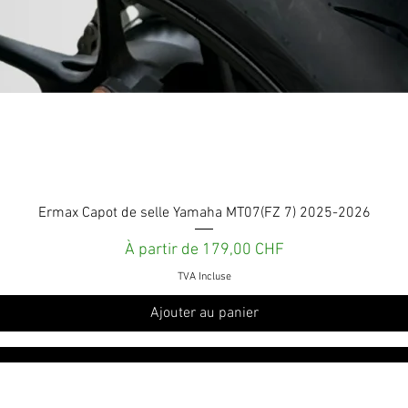
Aperçu rapide
Ermax Capot de selle Yamaha MT07(FZ 7) 2025-2026
Prix promotionnel
À partir de
179,00 CHF
TVA Incluse
Ajouter au panier
roduits
Services et engagements