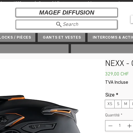
r depuis 1982 +
info@magefdiffusion.com
+ Marques et produits exclu
MAGEF DIFFUSION
Search
NLOCKS / PIÈCES
GANTS ET VESTES
INTERCOMS & ACT
NEXX -
Pr
329,00 CHF
TVA Incluse
Size
*
XS
S
M
Quantité
*