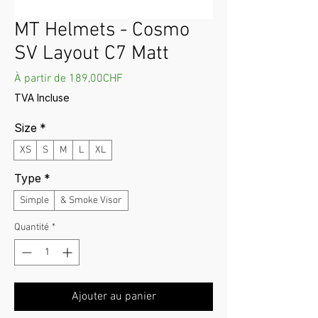
MT Helmets - Cosmo
SV Layout C7 Matt
Prix promotionnel
À partir de
189,00CHF
TVA Incluse
Size
*
XS
S
M
L
XL
Type
*
Simple
& Smoke Visor
Quantité
*
Ajouter au panier