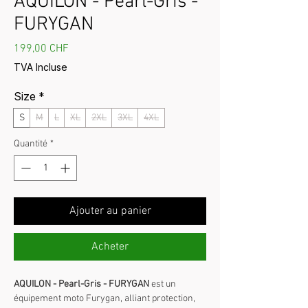
AQUILON - Pearl-Gris -
FURYGAN
Prix
199,00 CHF
TVA Incluse
Size
*
S
M
L
XL
2XL
3XL
4XL
Quantité
*
Ajouter au panier
Acheter
AQUILON - Pearl-Gris - FURYGAN
est un
équipement moto Furygan, alliant protection,